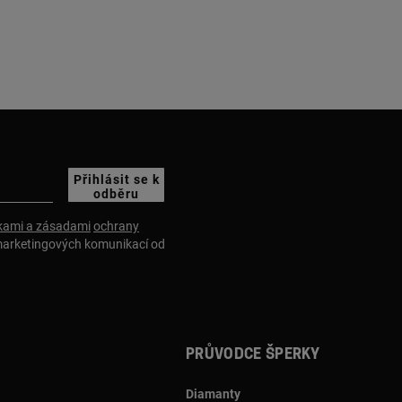
Přihlásit se k
odběru
ami a zásadami
ochrany
marketingových komunikací od
Průvodce šperky
Diamanty