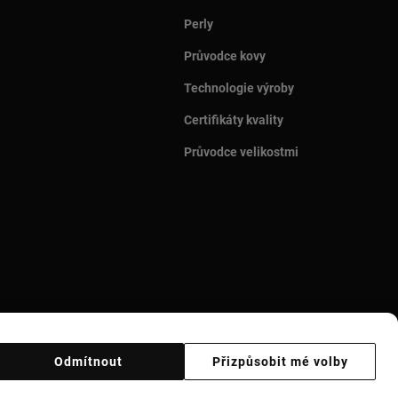
Perly
Průvodce kovy
Technologie výroby
Certifikáty kvality
Průvodce velikostmi
Odmítnout
Přizpůsobit mé volby
Ethical code
Supplier ethical code
Ethical channel