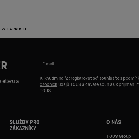
EW CARRUSEL
ER
E-mail
Kliknutím na "Zaregistrovat se" souhlasíte s
podmínk
letteru a
osobních
údajů TOUS a dáváte souhlas k přijímání 
TOUS.
Služby pro
O nás
zákazníky
TOUS Group