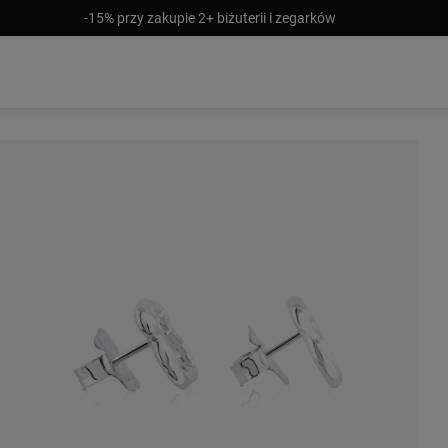
-15% przy zakupie 2+ biżuterii i zegarków