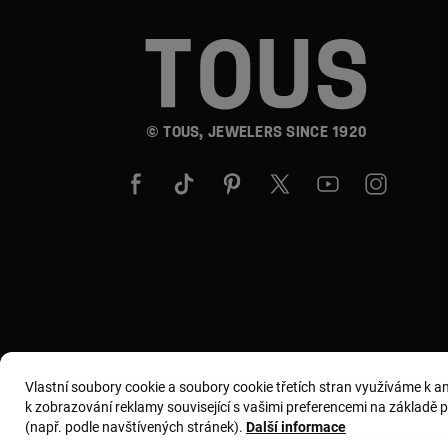
© TOUS, JEWELERS SINCE 1920
Vlastní soubory cookie a soubory cookie třetích stran využíváme k 
k zobrazování reklamy související s vašimi preferencemi na základě pro
(např. podle navštívených stránek).
Další informace
Všeobecné podmínky
Zásady používání a ochrany os