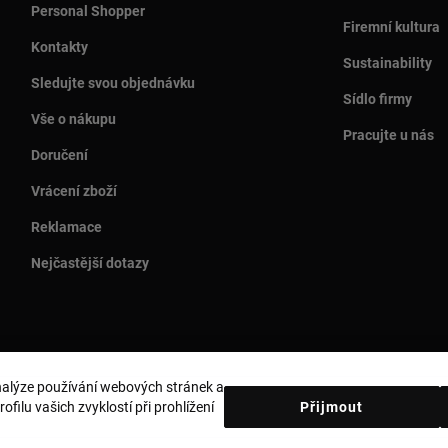
Personal Shopper
Firemní kultura
Kontakty
Sustainability
Sledujte svou objednávku
Sídlo firmy
Vše o nákupu
Pracujte u nás
Doručení
Vrácení zboží
Reklamace
Nejčastější dotazy
analýze používání webových stránek a
Země a měna:
Czech Republic / Euro
filu vašich zvyklostí při prohlížení
Přijmout
obních údajů
Zásady používání souborů cookie
Právní upozornění