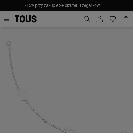
-15% przy zakupie 2+ biżuterii i zegarków