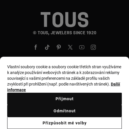
© TOUS, JEWELERS SINCE 1920
Vlastní soubory cookie a soubory cookie třetích stran využíváme
k analýze používání webových stránek a k zobrazování reklamy
Země a měna:
Czech Republic / Euro
související s vašimi preferencemi na základě profilu vašich
zvyklostí při prohlížení (např. podle navštívených stránek).
Další
informace
Všeobecné podmínky
Přijmout
Zásady používání a ochrany osobních údajů
Odmítnout
Zásady používání souborů cookie
Právní upozornění
Přizpůsobit mé volby
Ethical code
Supplier ethical code
Ethical channel