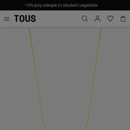
-15% przy zakupie 2+ biżuterii i zegarków