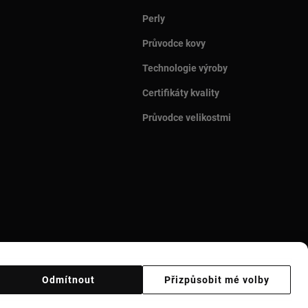
Perly
Průvodce kovy
Technologie výroby
Certifikáty kvality
Průvodce velikostmi
Odmítnout
Přizpůsobit mé volby
Ethical code
Supplier ethical code
Ethical channel