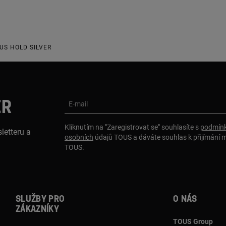
US HOLD SILVER
ER
E-mail
Kliknutím na "Zaregistrovat se" souhlasíte s
podmínk
letteru a
osobních
údajů TOUS a dáváte souhlas k přijímání 
TOUS.
Služby pro
O nás
zákazníky
TOUS Group