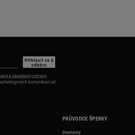
Přihlásit se k
odběru
ami a zásadami
ochrany
marketingových komunikací od
Průvodce šperky
Diamanty