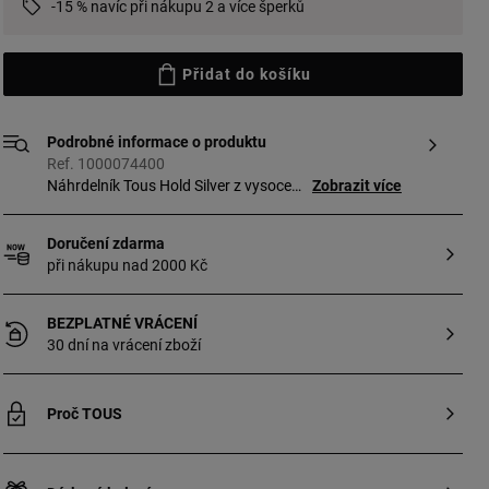
-15 % navíc při nákupu 2 a více šperků
Přidat do košíku
Podrobné informace o produktu
Ref. 1000074400
Náhrdelník Tous Hold Silver z vysoce
Zobrazit více
kvalitního stříbra (925). Velikost motivu:
1,6 cm. Délka náhrdelníku: 40 cm.
Doručení zdarma
Možnost vytvořit individuální náhrdelník -
při nákupu nad 2000 Kč
do otevíracího kruhu můžete vložit různé
přívěšky Tous.
BEZPLATNÉ VRÁCENÍ
30 dní na vrácení zboží
Proč TOUS