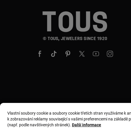
© TOUS, JEWELERS SINCE 1920
Vlastní soubory cookie a soubory cookie třetích stran využíváme k 
k zobrazování reklamy související s vašimi preferencemi na základě pro
(např. podle navštívených stránek).
Další informace
Všeobecné podmínky
Zásady používání a ochrany os