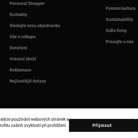
Personal Shopper
Firemní kultura
Kontakty
Sustainability
Sledujte svou objednávku
Sídlo firmy
Vše o nákupu
Pracujte u nás
Doručení
Vrácení zboží
Reklamace
Nejčastější dotazy
analýze používání webových stránek a
Země a měna:
Czech Republic / Euro
filu vašich zvyklostí při prohlížení
Přijmout
obních údajů
Zásady používání souborů cookie
Právní upozornění