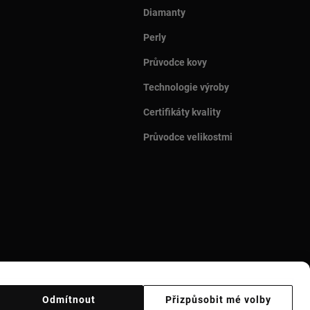
Diamanty
Perly
Průvodce kovy
Technologie výroby
Certifikáty kvality
Průvodce velikostmi
Odmítnout
Přizpůsobit mé volby