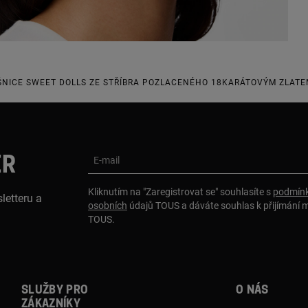
NICE SWEET DOLLS ZE STŘÍBRA POZLACENÉHO 18KARÁTOVÝM ZLATE
ER
E-mail
Kliknutím na "Zaregistrovat se" souhlasíte s
podmínk
letteru a
osobních
údajů TOUS a dáváte souhlas k přijímání 
TOUS.
Služby pro
O nás
zákazníky