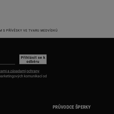
M S PŘÍVĚSKY VE TVARU MEDVÍDKŮ
Přihlásit se k
odběru
ami a zásadami
ochrany
marketingových komunikací od
Průvodce šperky