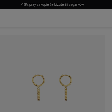
-15% przy zakupie 2+ biżuterii i zegarków