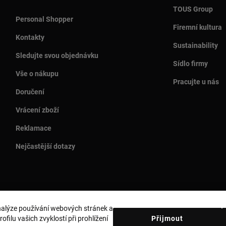
TOUS Group
Personal Shopper
Firemní kultura
Kontakty
Sustainability
Sledujte svou objednávku
Sídlo firmy
Vše o nákupu
Pracujte u nás
Doručení
Vrácení zboží
Reklamace
Nejčastější dotazy
analýze používání webových stránek a
Země a měna:
Czech Republic / Euro
filu vašich zvyklostí při prohlížení
Přijmout