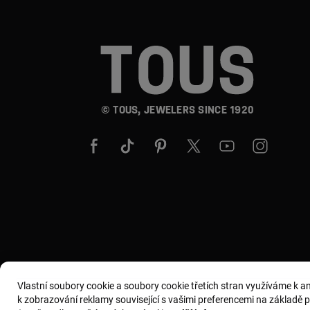
© TOUS, JEWELERS SINCE 1920
Vlastní soubory cookie a soubory cookie třetích stran využíváme k 
k zobrazování reklamy související s vašimi preferencemi na základě pro