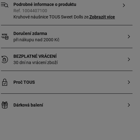
Podrobné informace o produktu
Ref. 1004407100
Kruhové náušnice TOUS Sweet Dolls ze
Zobrazit více
stříbra pozlaceného 18karátovým zlatem
s přívěsky ve tvaru medvídků. Velikost
Doručení zdarma
náušnic: 10 mm. Velikost náušnic: 8 mm.
při nákupu nad 2000 Kč
Šperk vyrobený z mincovního stříbra
pozlaceného 18karátovým až
23karátovým zlatem o tloušťce 3 mikrony.
BEZPLATNÉ VRÁCENÍ
Tato kvalita zaručuje větší trvanlivost
30 dní na vrácení zboží
šperku.
Proč TOUS
Dárková balení