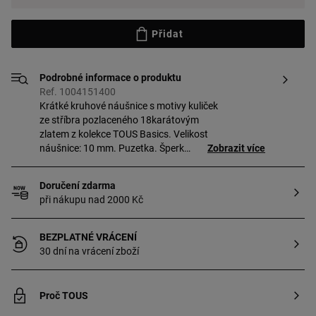
Přidat
Podrobné informace o produktu
Ref. 1004151400
Krátké kruhové náušnice s motivy kuliček
ze stříbra pozlaceného 18karátovým
zlatem z kolekce TOUS Basics. Velikost
náušnice: 10 mm. Puzetka. Šperk
Zobrazit více
vyrobený z mincovního stříbra
pozlaceného 18karátovým až
Doručení zdarma
23karátovým zlatem o tloušťce
při nákupu nad 2000 Kč
3 mikrony. Tato kvalita zaručuje větší
trvanlivost šperku.
BEZPLATNÉ VRÁCENÍ
30 dní na vrácení zboží
Proč TOUS