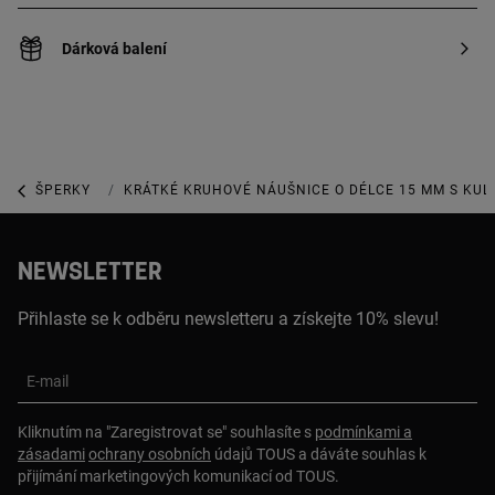
Dárková balení
ŠPERKY
ŠPERKY Z MINCOVNÍHO STŘÍBRA
KRÁTKÉ KRUHOVÉ NÁUŠNICE O DÉLCE 15 MM S KUL
NEWSLETTER
Přihlaste se k odběru newsletteru a získejte 10% slevu!
E-mail
Kliknutím na "Zaregistrovat se" souhlasíte s
podmínkami a
zásadami
ochrany osobních
údajů TOUS a dáváte souhlas k
přijímání marketingových komunikací od TOUS.