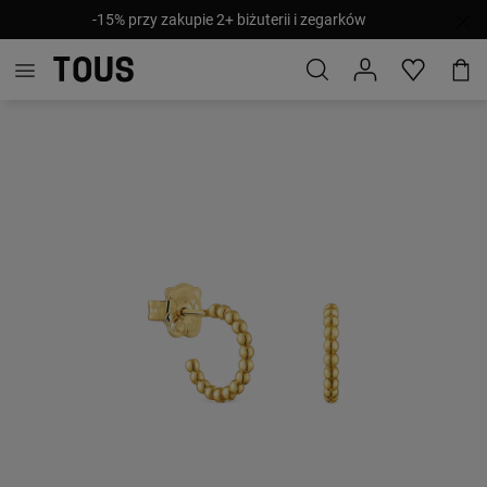
-15% przy zakupie 2+ biżuterii i zegarków