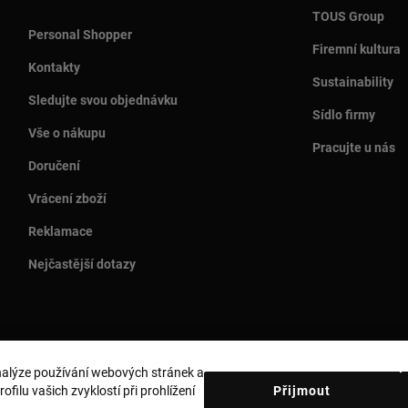
TOUS Group
Personal Shopper
Firemní kultura
Kontakty
Sustainability
Sledujte svou objednávku
Sídlo firmy
Vše o nákupu
Pracujte u nás
Doručení
Vrácení zboží
Reklamace
Nejčastější dotazy
analýze používání webových stránek a
Země a měna:
Czech Republic / Euro
filu vašich zvyklostí při prohlížení
Přijmout