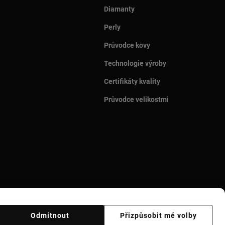
Diamanty
Perly
Průvodce kovy
Technologie výroby
Certifikáty kvality
Průvodce velikostmi
Odmítnout
Přizpůsobit mé volby