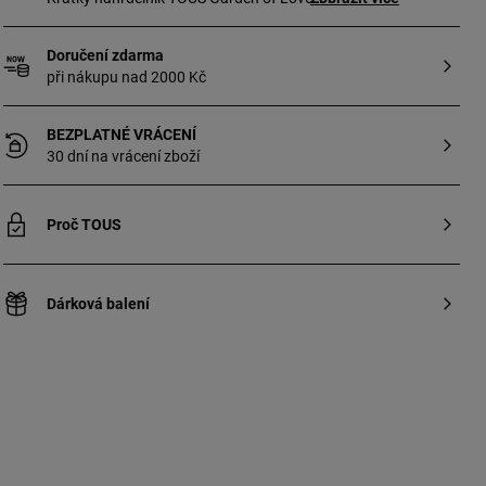
z mincovního stříbra s motivy srdce.
Velikost motivů: 7 a 5 mm. Délka
Doručení zdarma
náhrdelníku: 45 cm. Zapínání na kruhovou
při nákupu nad 2000 Kč
karabinku.
BEZPLATNÉ VRÁCENÍ
30 dní na vrácení zboží
Proč TOUS
Dárková balení