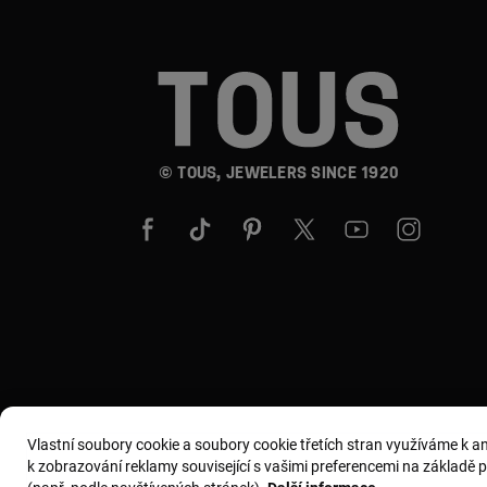
© TOUS, JEWELERS SINCE 1920
Vlastní soubory cookie a soubory cookie třetích stran využíváme k 
k zobrazování reklamy související s vašimi preferencemi na základě pro