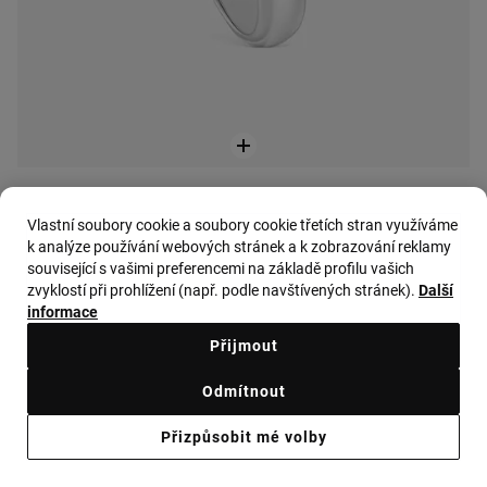
Vlastní soubory cookie a soubory cookie třetích stran využíváme
k analýze používání webových stránek a k zobrazování reklamy
související s vašimi preferencemi na základě profilu vašich
Pečetní prsten z patinovaného stříbra se čtvercovým motivem TOUS Man
zvyklostí při prohlížení (např. podle navštívených stránek).
Další
4.299 Kč
informace
Přijmout
Odmítnout
Přizpůsobit mé volby