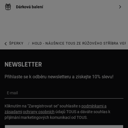
Dárková balení
ŠPERKY
ŠPERKY Z MINCOVNÍHO STŘÍBRA
HOLD - NÁUŠNICE TOUS ZE RŮŽOVÉHO STŘÍBRA VER
NEWSLETTER
Přihlaste se k odběru newsletteru a získejte 10% slevu!
E-mail
Kliknutím na "Zaregistrovat se" souhlasíte s
podmínkami a
zásadami
ochrany osobních
údajů TOUS a dáváte souhlas k
přijímání marketingových komunikací od TOUS.