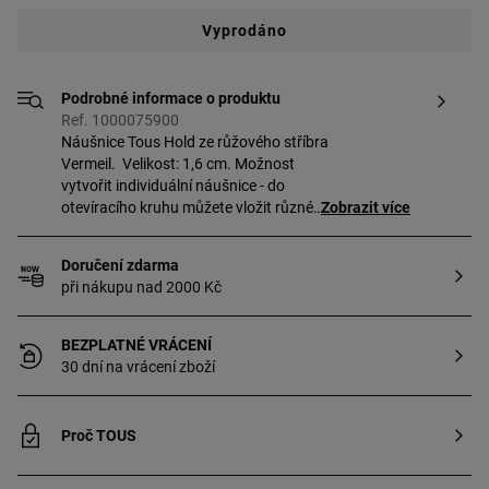
Vyprodáno
Podrobné informace o produktu
Ref. 1000075900
Náušnice Tous Hold ze růžového stříbra
Vermeil. Velikost: 1,6 cm. Možnost
vytvořit individuální náušnice - do
otevíracího kruhu můžete vložit různé
Zobrazit více
přívěšky Tous. Stříbro Vermeil - vysoce
kvalitní stříbro s nejvyšší ryzostí
Doručení zdarma
925/1000 pokryté vrstvou 18-karátového
při nákupu nad 2000 Kč
zlata.
BEZPLATNÉ VRÁCENÍ
30 dní na vrácení zboží
Proč TOUS