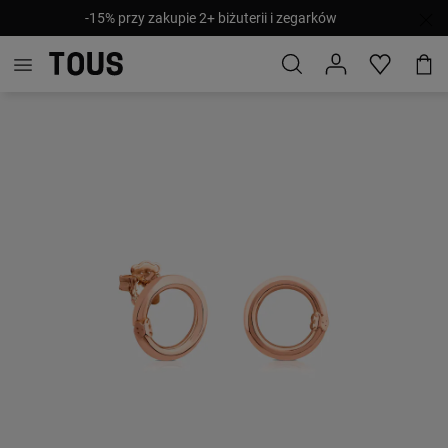
-15% przy zakupie 2+ biżuterii i zegarków