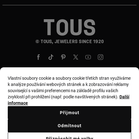
© TOUS, JEWELERS SINCE 1920
Vlastní soubory cookie a soubory cookie třetích stran využíváme
k analýze používání webových stránek a k zobrazování reklamy
Země a měna:
Czech Republic / Euro
související s vašimi preferencemi na základě profilu vašich
zvyklostí při prohlížení (např. podle navštívených stránek).
Další
informace
Všeobecné podmínky
Přijmout
Zásady používání a ochrany osobních údajů
Odmítnout
Zásady používání souborů cookie
Právní upozornění
Přizpůsobit mé volby