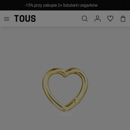
-15% przy zakupie 2+ biżuterii i zegarków