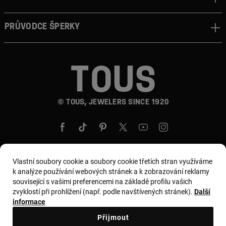
Průvodce šperky
© TOUS, JEWELERS SINCE 1920
Vlastní soubory cookie a soubory cookie třetích stran využíváme
k analýze používání webových stránek a k zobrazování reklamy
Země a měna:
Czech Republic / Euro
související s vašimi preferencemi na základě profilu vašich
zvyklostí při prohlížení (např. podle navštívených stránek).
Další
informace
Všeobecné podmínky
Přijmout