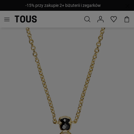
-15% przy zakupie 2+ biżuterii i zegarków