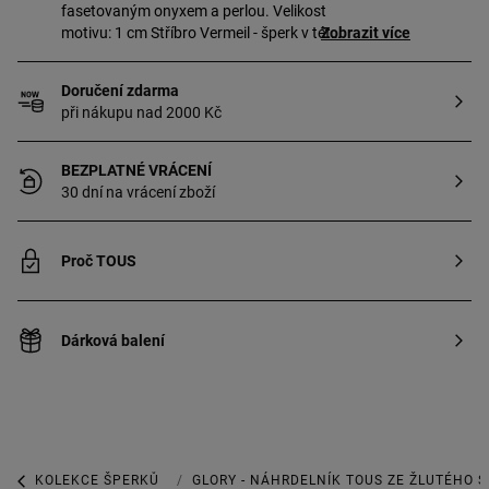
fasetovaným onyxem a perlou. Velikost
motivu: 1 cm Stříbro Vermeil - šperk v této
Zobrazit více
kategorii je vyroben z vysoce kvalitního
stříbra s ryzostí 925/1000 pokrytého
Doručení zdarma
vrstvou 18- karátového zlata.
při nákupu nad 2000 Kč
BEZPLATNÉ VRÁCENÍ
30 dní na vrácení zboží
Proč TOUS
Dárková balení
KOLEKCE ŠPERKŮ
KOLEKCE GLORY
GLORY - NÁHRDELNÍK TOUS ZE ŽLUTÉHO S