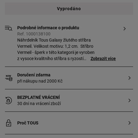
Vyprodáno
Podrobné informace o produktu
Ref. 1000138100
Náhrdelník Tous Galaxy žlutého stříbra
Vermeil. Velikost motivu: 1,2 cm. Stříbro
Vermeil - šperk v této kategorii je vyroben
z vysoce kvalitního stříbra s ryzostí
Zobrazit více
925/1000 pokrytého vrstvou 18-
karátového zlata.
Doručení zdarma
při nákupu nad 2000 Kč
BEZPLATNÉ VRÁCENÍ
30 dní na vrácení zboží
Proč TOUS