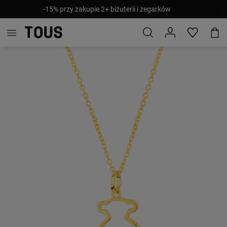
-15% przy zakupie 2+ biżuterii i zegarków