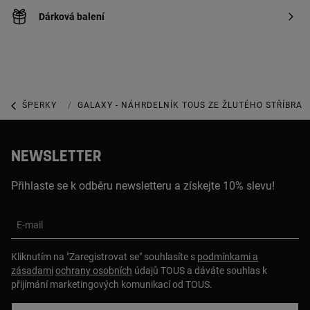
Dárková balení
ŠPERKY
ŠPERKY Z MINCOVNÍHO STŘÍBRA
GALAXY - NÁHRDELNÍK TOUS ZE ŽLUTÉHO STŘÍBRA 
NEWSLETTER
Přihlaste se k odběru newsletteru a získejte 10% slevu!
E-mail
Kliknutím na "Zaregistrovat se" souhlasíte s
podmínkami a
zásadami
ochrany osobních
údajů TOUS a dáváte souhlas k
přijímání marketingových komunikací od TOUS.