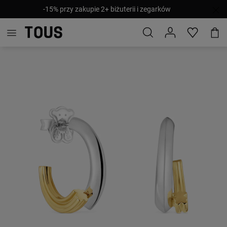
-15% przy zakupie 2+ biżuterii i zegarków