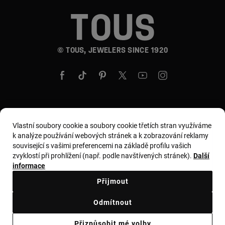
© TOUS, JEWELERS SINCE 1920
Země a měna:
Czech Republic / Euro
Vlastní soubory cookie a soubory cookie třetích stran využíváme
k analýze používání webových stránek a k zobrazování reklamy
související s vašimi preferencemi na základě profilu vašich
zvyklostí při prohlížení (např. podle navštívených stránek).
Další
Všeobecné podmínky
informace
Zásady používání a ochrany osobních údajů
Přijmout
Zásady používání souborů cookie
Právní upozornění
Odmítnout
Ethical code
Supplier ethical code
Ethical channel
Přizpůsobit mé volby