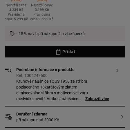
-20%
-20%
Nejnižší cena:
Nejnižší cena:
4.239 Kč
3.199 Kč
Pravidelná
Pravidelná
cena:
5.299 Kč
cena:
3.999 Kč
-15 % navíc při nákupu 2 a více šperků
Přidat
Podrobné informace o produktu
Ref. 1004242600
Kruhové náušnice TOUS 1950 ze stříbra
pozlaceného 18karátovým zlatem
a mincovního stříbra s motivem ve tvaru
medvídka uvnitř. Velikost náušnice:
Zobrazit více
22,74 mm. Puzetka. Šperk vyrobený
z mincovního stříbra pozlaceného
Doručení zdarma
18karátovým až 23karátovým zlatem
při nákupu nad 2000 Kč
o tloušťce 3 mikrony. Tato kvalita
zaručuje větší trvanlivost šperku.