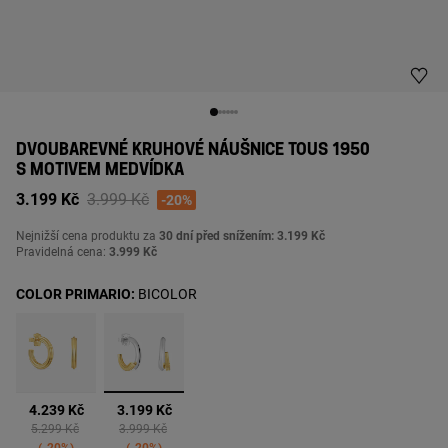
DVOUBAREVNÉ KRUHOVÉ NÁUŠNICE TOUS 1950
S MOTIVEM MEDVÍDKA
Price reduced from
to
3.199 Kč
3.999 Kč
-20%
Nejnižší cena produktu za
30 dní před snížením: 3.199 Kč
Pravidelná cena:
3.999 Kč
COLOR PRIMARIO:
BICOLOR
vybrané
4.239 Kč
3.199 Kč
Price reduced from
to
Price reduced from
to
5.299 Kč
3.999 Kč