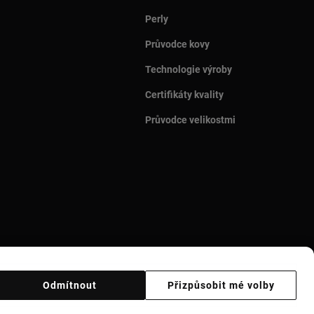
Perly
Průvodce kovy
Technologie výroby
Certifikáty kvality
Průvodce velikostmi
Odmítnout
Přizpůsobit mé volby
Ethical code
Supplier ethical code
Ethical channel