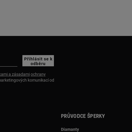
Přihlásit se k
odběru
ami a zásadami
ochrany
marketingových komunikací od
Průvodce šperky
Diamanty