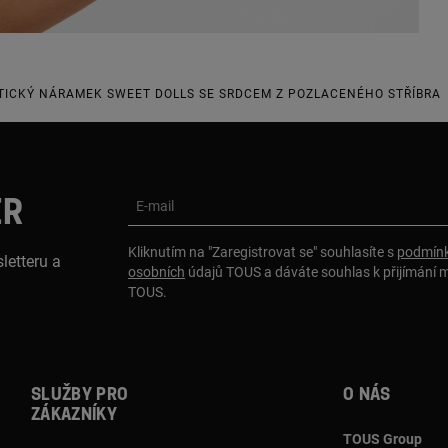
TICKÝ NÁRAMEK SWEET DOLLS SE SRDCEM Z POZLACENÉHO STŘÍBRA
ER
E-mail
Kliknutím na "Zaregistrovat se" souhlasíte s
podmínk
letteru a
osobních
údajů TOUS a dáváte souhlas k přijímání 
TOUS.
Služby pro
O nás
zákazníky
TOUS Group