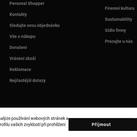
Personal Shopper
Firemní kultura
Kontakty
Sustainability
Sledujte svou objednávku
Sídlo firmy
Vše o nákupu
Pracujte u nás
Doručení
Vrácení zboží
Reklamace
Nejčastější dotazy
analýze používání webových stránek a
Země a měna:
Czech Republic / Euro
filu vašich zvyklostí při prohlížení
Přijmout
obních údajů
Zásady používání souborů cookie
Právní upozornění