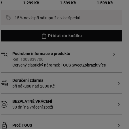
vybrané
Kč
1.299 Kč
1.599 Kč
1.599 Kč
-15 % navíc při nákupu 2 a více šperků
Přidat do košíku
Podrobné informace o produktu
Ref. 1003839700
Červený elastický náramek TOUS Sweet
Zobrazit více
Dolls s přívěskem ve tvaru srdce
z pozlaceného stříbra. Velikost přívěsku:
Doručení zdarma
11 x 12 mm. Délka náramku: 17 cm.
při nákupu nad 2000 Kč
BEZPLATNÉ VRÁCENÍ
30 dní na vrácení zboží
Proč TOUS