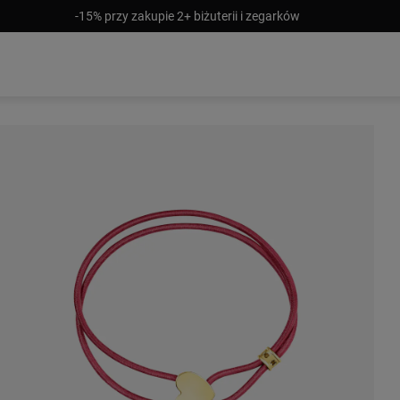
-15% przy zakupie 2+ biżuterii i zegarków