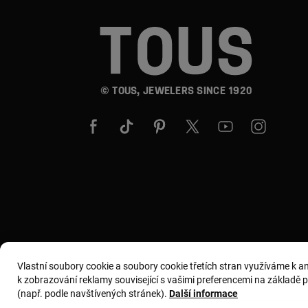
© TOUS, JEWELERS SINCE 1920
Vlastní soubory cookie a soubory cookie třetích stran využíváme k 
k zobrazování reklamy související s vašimi preferencemi na základě pro
(např. podle navštívených stránek).
Další informace
Všeobecné podmínky
Zásady používání a ochrany os