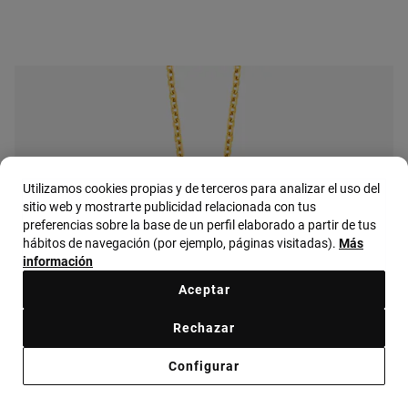
Collar estrella de oro y nácar XXS
$598.00
Utilizamos cookies propias y de terceros para analizar el uso del
sitio web y mostrarte publicidad relacionada con tus
preferencias sobre la base de un perfil elaborado a partir de tus
hábitos de navegación (por ejemplo, páginas visitadas).
Más
información
Aceptar
Rechazar
Configurar