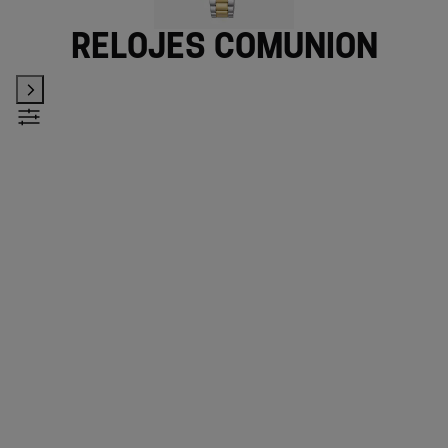
Relojes comunion