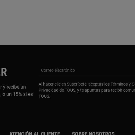
ER
Correo electrónico
Al hacer clic en Suscríbete, aceptas los
Términos y C
r y recibe un
Privacidad
de TOUS, y te apuntas para recibir comu
 o un 15% si es
TOUS.
ATENCIÓN AL CLIENTE
SOBRE NOSOTROS