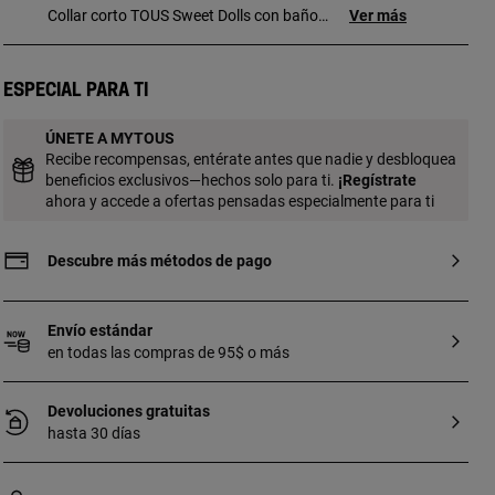
Collar corto TOUS Sweet Dolls con baño
Ver más
de oro 18 kt sobre plata, plata de primera
ley y motivos oso colgantes. Medida oso:
10 mm. Longitud collar: 45 cm. Cierre
Especial para ti
reasa con slider maillor. Pieza fabricada
con plata de primera ley con baño de oro
ÚNETE A MYTOUS
de 18 a 23 kt y 3 micras de espesor. Esta
Recibe recompensas, entérate antes que nadie y desbloquea
calidad garantiza una mayor durabilidad
beneficios exclusivos—hechos solo para ti.
¡
Regístrate
de la joya.
ahora y accede a ofertas pensadas especialmente para ti
Descubre más métodos de pago
Envío estándar
en todas las compras de 95$ o más
Devoluciones gratuitas
hasta 30 días