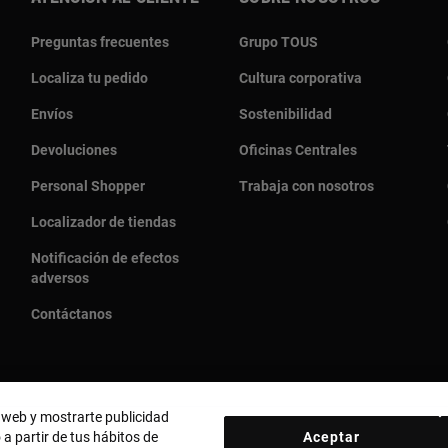
Preguntas frecuentes
Grupo TOUS
Localiza tu pedido
Cultura corporativa
Envíos
Sostenibilidad
Devoluciones
Oficinas Centrales
Personal Shopper
Trabaja con nosotros
Localizador de tiendas
Notificación de efectos
adversos
Contáctanos
o web y mostrarte publicidad
 a partir de tus hábitos de
Aceptar
País y moneda:
United States Of America / US Dollar