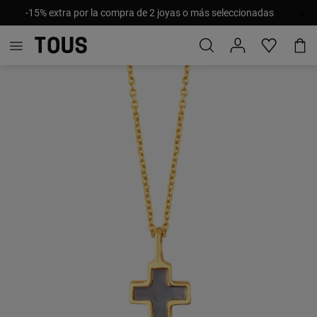
-15% extra por la compra de 2 joyas o más seleccionadas