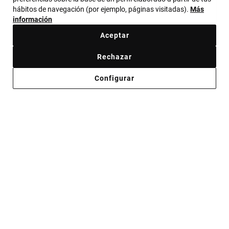
GET YOUR GEMS
hábitos de navegación (por ejemplo, páginas visitadas).
Más
información
ALWAYS READY
Aceptar
Rechazar
Comprar ahora
Configurar
Joyas para cuando el plan es
destacar