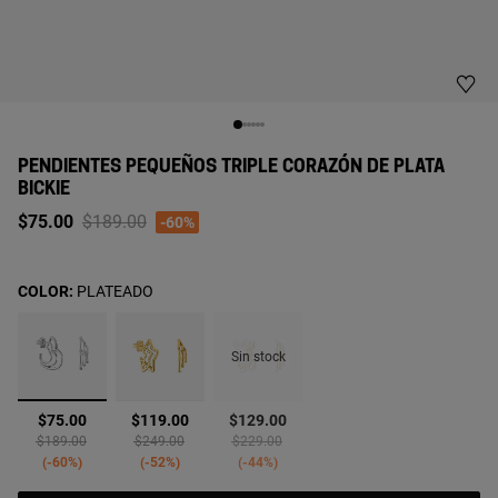
PENDIENTES PEQUEÑOS TRIPLE CORAZÓN DE PLATA
BICKIE
Price reduced from
to
$75.00
$189.00
-60%
COLOR:
PLATEADO
Sin stock
seleccionado
$75.00
$119.00
$129.00
Price reduced from
to
Price reduced from
to
Price reduced from
to
$189.00
$249.00
$229.00
-60%
-52%
-44%