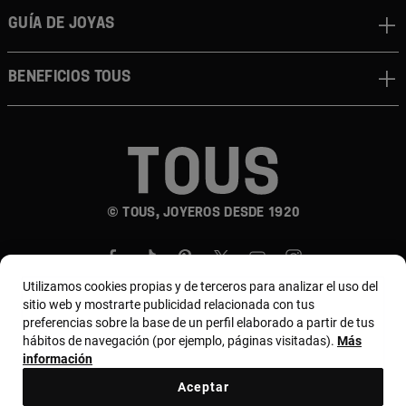
GUÍA DE JOYAS
BENEFICIOS TOUS
© TOUS, JOYEROS DESDE 1920
Utilizamos cookies propias y de terceros para analizar el uso del
sitio web y mostrarte publicidad relacionada con tus
preferencias sobre la base de un perfil elaborado a partir de tus
hábitos de navegación (por ejemplo, páginas visitadas).
Más
País y moneda:
Puerto Rico / US Dollar
información
Aceptar
Términos y condiciones
Política de uso y privacidad