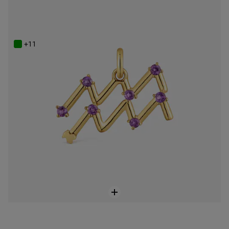
ONLINE EXCLUSIVE
Colgante Acuario con baño de oro 18 kt
$148.00
+11