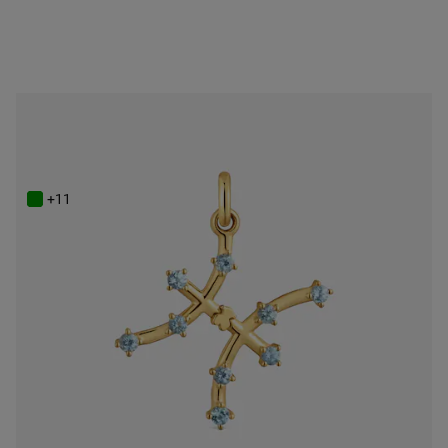
ONLINE EXCLUSIVE
Colgante Piscis con baño de oro 18 kt
$148.00
+11