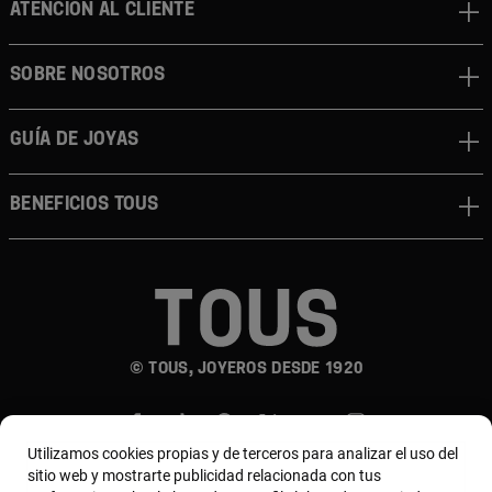
ATENCIÓN AL CLIENTE
SOBRE NOSOTROS
GUÍA DE JOYAS
BENEFICIOS TOUS
© TOUS, JOYEROS DESDE 1920
Utilizamos cookies propias y de terceros para analizar el uso del
sitio web y mostrarte publicidad relacionada con tus