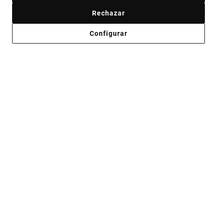
Rechazar
Comprar ahora
Configurar
Joyas para cuando el plan es
destacar
Collares
PULSERAS