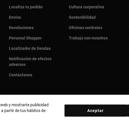
Localiza tu pedido
Cultura corporativa
Envíos
Sostenibilidad
Devoluciones
Oficinas centrales
Personal Shopper
Trabaja con nosotros
Localizador de tiendas
Notificación de efectos
adversos
Contáctanos
o web y mostrarte publicidad
 a partir de tus hábitos de
Aceptar
País y moneda:
Puerto Rico / US Dollar
a de cookies
Aviso legal
Código ético
Código ético de proveedore