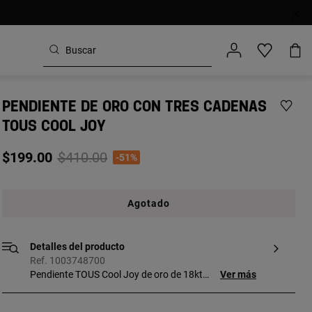
PENDIENTE DE ORO CON TRES CADENAS
TOUS COOL JOY
Price reduced from
to
$199.00
$410.00
-51%
Agotado
Detalles del producto
Ref. 1003748700
Pendiente TOUS Cool Joy de oro de 18kt
Ver más
con tres cadenas de 60mm y motivos
estrella de 3mm. Longitud total del