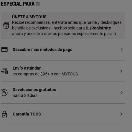
pendiente: 70mm. Elige llevarlo como
Especial para ti
pendiente largo o como earcuff.
ÚNETE A MYTOUS
Recibe recompensas, entérate antes que nadie y desbloquea
beneficios exclusivos—hechos solo para ti.
¡
Regístrate
ahora y accede a ofertas pensadas especialmente para ti
Descubre más métodos de pago
Envío estándar
en compras de $95+ o con MYTOUS
Devoluciones gratuitas
hasta 30 días
Garantía TOUS