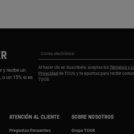
ER
Correo electrónico
Al hacer clic en Suscríbete, aceptas los
Términos y C
r y recibe un
Privacidad
de TOUS, y te apuntas para recibir comu
 o un 15% si es
TOUS.
ATENCIÓN AL CLIENTE
SOBRE NOSOTROS
Preguntas frecuentes
Grupo TOUS