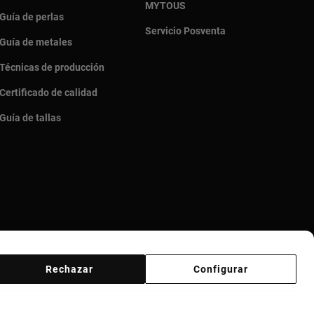
MYTOUS
Guía de perlas
Servicio Posventa
Guía de metales
Técnicas de producción
Certificado de calidad
Guía de tallas
Rechazar
Configurar
s
Bases MYTOUS
Canal ético
Declaración de Accesibilidad