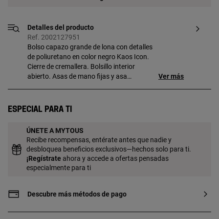
Detalles del producto
Ref. 2002127951
Bolso capazo grande de lona con detalles
de poliuretano en color negro Kaos Icon.
Cierre de cremallera. Bolsillo interior
abierto. Asas de mano fijas y asa
Ver más
bandolera ajustable y desmontable.
Medidas (alto x ancho x fondo):
28,5 x 52 x 14,5 cm.
Especial para ti
ÚNETE A MYTOUS
Recibe recompensas, entérate antes que nadie y
desbloquea beneficios exclusivos—hechos solo para ti.
¡
Regístrate
ahora y accede a ofertas pensadas
especialmente para ti
Descubre más métodos de pago