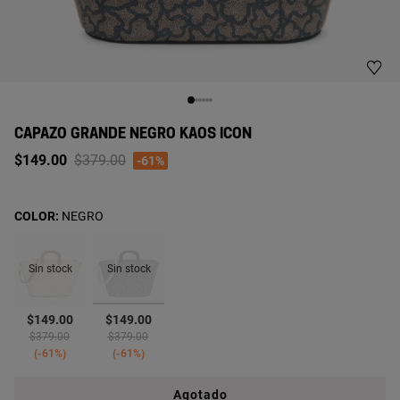
CAPAZO GRANDE NEGRO KAOS ICON
Price reduced from
to
$149.00
$379.00
-61%
COLOR:
NEGRO
Sin stock
Sin stock
seleccionado
$149.00
$149.00
Price reduced from
to
Price reduced from
to
$379.00
$379.00
-61%
-61%
Agotado