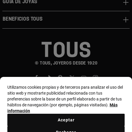
GUÍA DE JOYAS
BENEFICIOS TOUS
© TOUS, JOYEROS DESDE 1920
Utilizamos cookies propias y de terceros para analizar el uso del
sitio web y mostrarte publicidad relacionada con tus
preferencias sobre la base de un perfil elaborado a partir de tus
hábitos de navegación (por ejemplo, páginas visitadas).
Más
País y moneda:
Puerto Rico / US Dollar
información
Aceptar
Términos y condiciones
Política de uso y privacidad