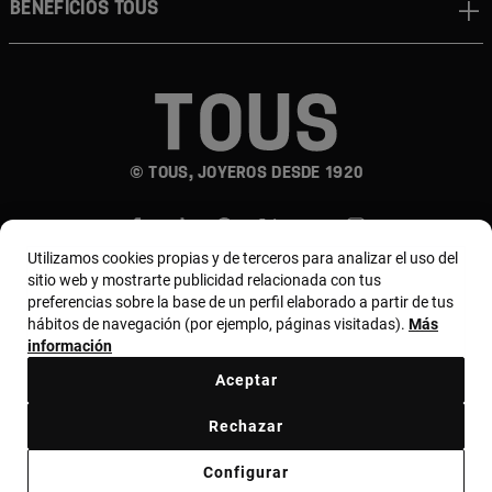
BENEFICIOS TOUS
© TOUS, JOYEROS DESDE 1920
Utilizamos cookies propias y de terceros para analizar el uso del
sitio web y mostrarte publicidad relacionada con tus
preferencias sobre la base de un perfil elaborado a partir de tus
hábitos de navegación (por ejemplo, páginas visitadas).
Más
País y moneda:
Puerto Rico / US Dollar
información
Aceptar
Términos y condiciones
Política de uso y privacidad
Rechazar
Política de cookies
Aviso legal
Código ético
Configurar
Código ético de proveedores
Bases MYTOUS
Canal ético