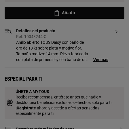
Añadir
Detalles del producto
Ref. 10043244-C
Anillo abierto TOUS Daisy con baño de
oro de 18 kt sobre plata y motivo flor.
Tamaño motivo: 14 mm. Pieza fabricada
con plata de primera ley con baño de oro
Ver más
de 18 a 23 kt y 3 micras de espesor. Esta
calidad garantiza una mayor durabilidad
de la joya.
Especial para ti
ÚNETE A MYTOUS
Recibe recompensas, entérate antes que nadie y
desbloquea beneficios exclusivos—hechos solo para ti.
¡
Regístrate
ahora y accede a ofertas pensadas
especialmente para ti