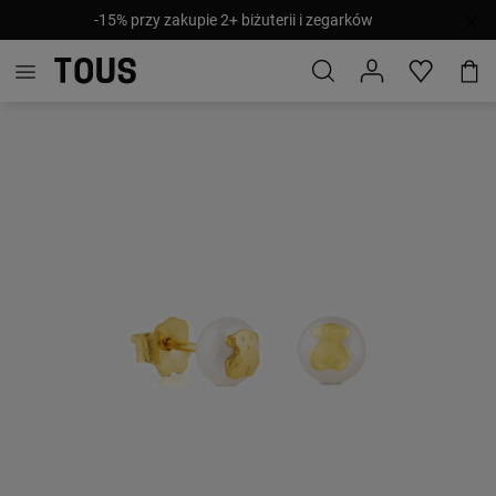
-15% przy zakupie 2+ biżuterii i zegarków