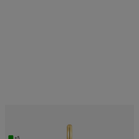
NEW IN
Wisiorek z powlekaniem 18-karatowym złotem z amazonitem TOUS Boo
749 zł
+5