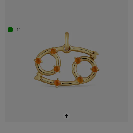
ONLINE EXCLUSIVE
Powlekany 18-karatowym złotem wisiorek z Rakiem i karneolem TOUS Zodiaco
449 zł
+11