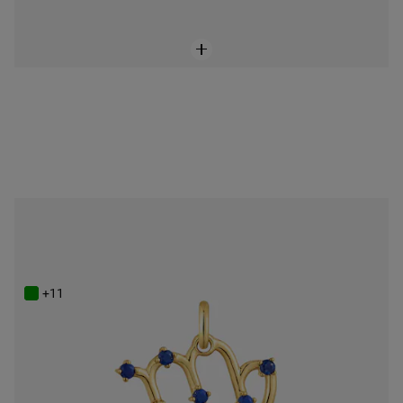
ONLINE EXCLUSIVE
Powlekany 18-karatowym złotem wisiorek z Panną i lapis lazuli TOUS Zodiaco
449 zł
+11