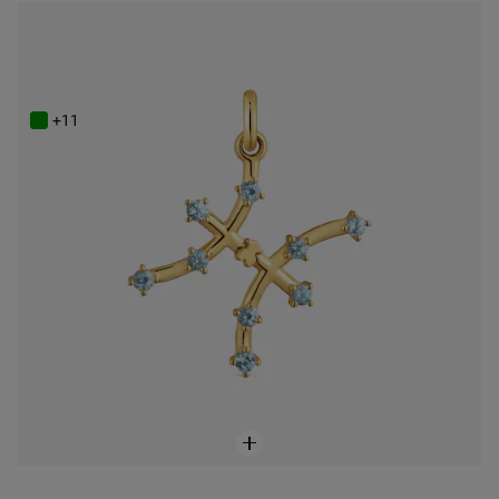
ONLINE EXCLUSIVE
Powlekany 18-karatowym złotem wisiorek z Rybami i topazem TOUS Zodiaco
449 zł
+11