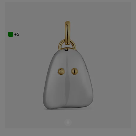
NEW IN
Dwukolorowy Wisiorek w kolorze srebra TOUS Boo
699 zł
+5