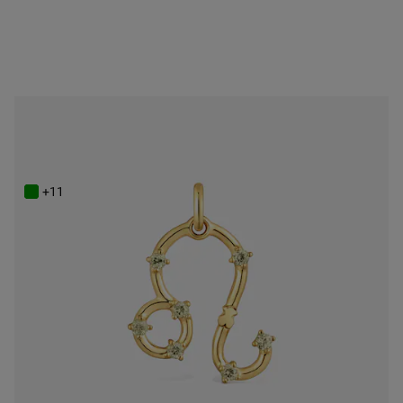
ONLINE EXCLUSIVE
Powlekany 18-karatowym złotem wisiorek z Lwem i perydotytem TOUS Zodiaco
449 zł
+11