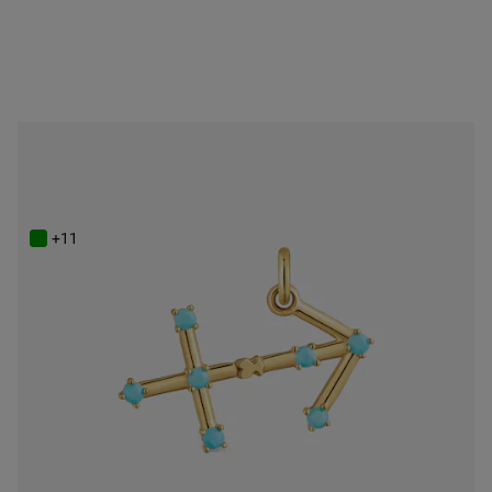
ONLINE EXCLUSIVE
Powlekany 18-karatowym złotem wisiorek ze Strzelcem i turkusem TOUS Zodiaco
449 zł
+11