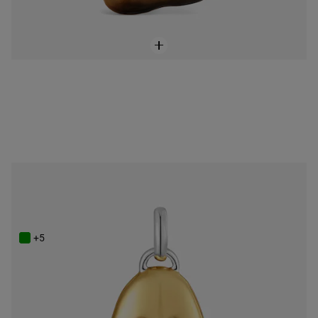
NEW IN
Dwukolorowy Wisiorek w kolorze złota TOUS Boo
899 zł
+5