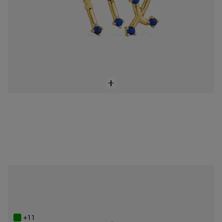
ONLINE EXCLUSIVE
Powlekany 18-karatowym złotem wisiorek z Wagą i rodolitem TOUS Zodiaco
449 zł
+11