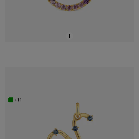
ONLINE EXCLUSIVE
Powlekany 18-karatowym złotem wisiorek z Baranem i szafirem TOUS Zodiaco
449 zł
+11