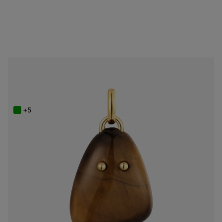
NEW IN
Wisiorek z powlekaniem 18-karatowym złotem z tygrysim okiem TOUS Boo
749 zł
+5