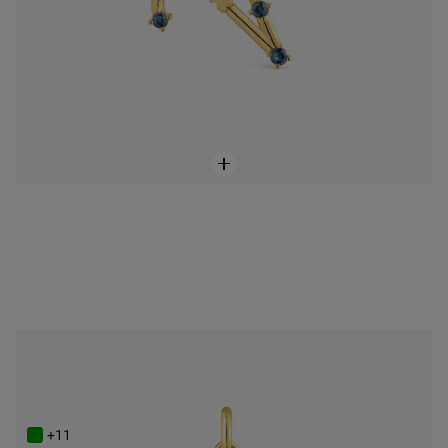
ONLINE EXCLUSIVE
Powlekany 18-karatowym złotem wisiorek z Bliźniętami i tanzanitem TOUS Zodiaco
449 zł
+11