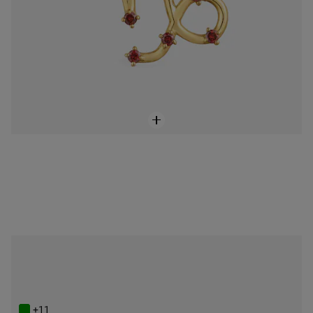
ONLINE EXCLUSIVE
Powlekany 18-karatowym złotem wisiorek z Wodnikiem i ametystem TOUS Zodiaco
449 zł
+11