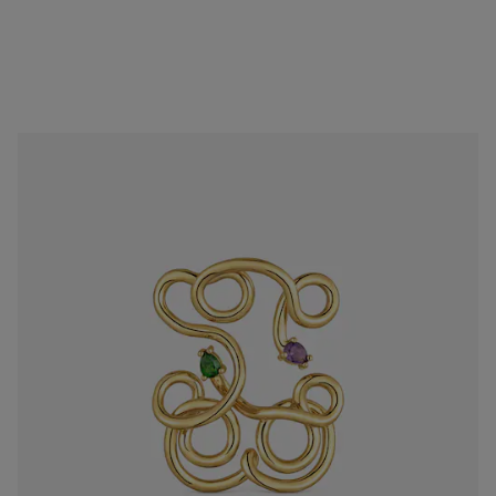
Powlekany 18-karatowym złotem wisiorek z misiem i kamieniami szlachetnymi TOUS Lio
1.190 zł