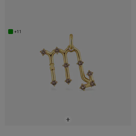
ONLINE EXCLUSIVE
Powlekany 18-karatowym złotem wisiorek ze Skorpionem i kwarcem TOUS Zodiaco
449 zł
+11