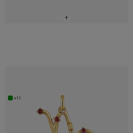
ONLINE EXCLUSIVE
Powlekany 18-karatowym złotem wisiorek z Koziorożcem i granatem TOUS Zodiaco
449 zł
+11