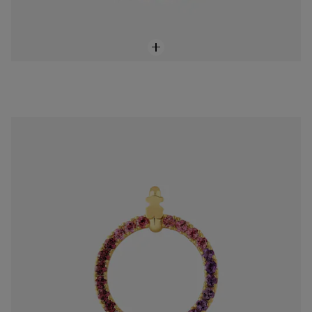
Wisiorek ze srebra powlekanego 18-karatowym złotem z kamieniami szlachetnymi TOUS Straight
549 zł