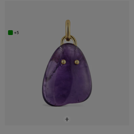
NEW IN
Wisiorek z powlekaniem 18-karatowym złotem z ametystem TOUS Boo
749 zł
+5