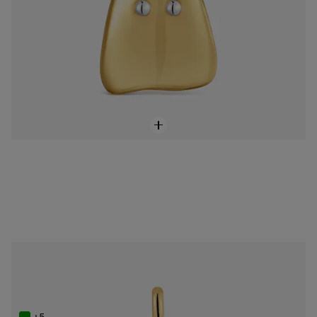
NEW IN
Wisiorek z powlekaniem 18-karatowym złotem z kalcedonem TOUS Boo
749 zł
+5