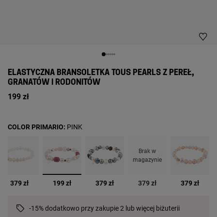
ELASTYCZNA BRANSOLETKA TOUS PEARLS Z PEREŁ,
GRANATÓW I RODONITÓW
199 zł
COLOR PRIMARIO:
PINK
Brak w
magazynie
wybrane
379 zł
199 zł
379 zł
379 zł
379 zł
-15% dodatkowo przy zakupie 2 lub więcej biżuterii