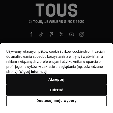
© TOUS, JEWELERS SINCE 1920
Używamy własnych plików cookie i plików cookie stron trzecich
do analizowania sposobu korzystania z witryny i wyświetlania
Wybierz kraj i walutę:
Polska / Euro
reklam związanych z preferencjami użytkownika w oparciu o
profil jego nawyków w zakresie przeglądania (np. odwiedzane
strony).
Więcej informacji
Regulamin
Warunki użytkowania i Polityka prywatności
Akceptuj
Polityka plików cookie
Nota prawna
Kodeks etyczny
Odrzuć
Zgłoszenie reklamacyjne
Odstąpienie
Ethical channel
Dostosuj moje wybory
Informacja prawna
Ważna informacja dla konsumentów
Ważna informacja dla konsumentów cechy probiercze