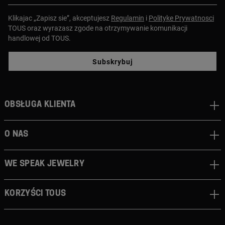
Klikajac „Zapisz sie”, akceptujesz
Regulamin
i
Polityke Prywatnosci
TOUS oraz wyrazasz zgode na otrzymywanie komunikacji
handlowej od TOUS.
Subskrybuj
Obsługa klienta
O nas
We speak jewelry
Korzyści TOUS