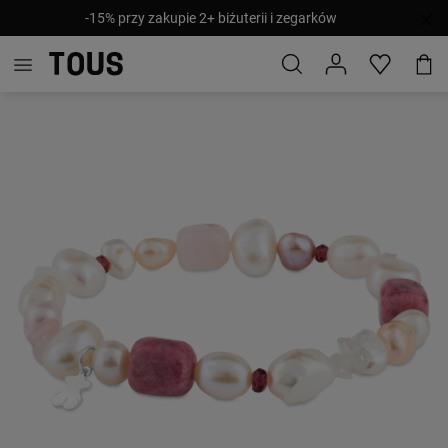
-15% przy zakupie 2+ biżuterii i zegarków