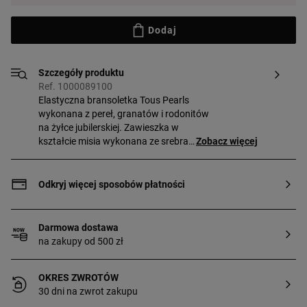
Dodaj
Szczegóły produktu
Ref. 1000089100
Elastyczna bransoletka Tous Pearls
wykonana z pereł, granatów i rodonitów
na żyłce jubilerskiej. Zawieszka w
kształcie misia wykonana ze srebra
Zobacz więcej
próby 925. Długość bransoletki: ok. 17,5
cm (rozmiary kamieni mogą być różne).
Odkryj więcej sposobów płatności
Darmowa dostawa
na zakupy od 500 zł
OKRES ZWROTÓW
30 dni na zwrot zakupu