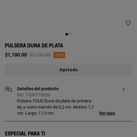
PULSERA DUNA DE PLATA
Price reduced from
to
$1,100.00
$2,250.00
-51%
Agotado
Detalles del producto
Ref. 1000110600
Pulsera TOUS Duna de plata de primera
ley y cuero marrón de 0,2 cm. Motivo: 1,7
cm. Largo: 17,5 cm.
Ver más
Especial para ti