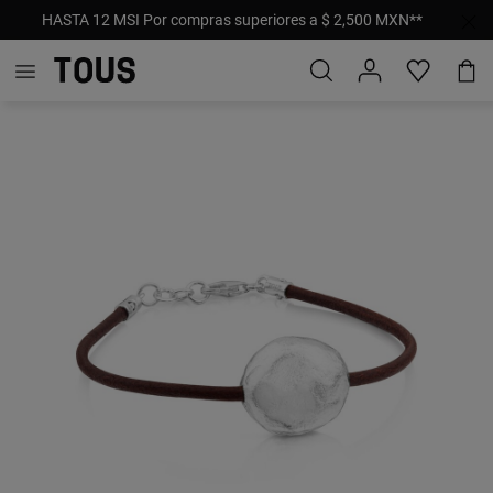
HASTA 12 MSI Por compras superiores a $ 2,500 MXN**