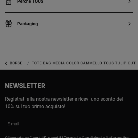
Perché TOUS
Packaging
BORSE
BORSE MEDIE
TOTE BAG MEDIA COLOR CAMMELLO TOUS TULIP CUT
NEWSLETTER
Registrati alla nostra newsletter e ricevi uno sconto del
10% sul tuo primo acquisto!
E-mail
Cliccando su "Iscriviti", accetti i
Termini e Condizioni
e
l'Informativa