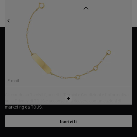
Torna all’inizio
KIDS & BABY
GIOIELLI KIDS & BABY
BRACCIALI KIDS & BABY
NEWSLETTER
Registrati alla nostra newsletter e ricevi uno sconto del
10% sul tuo primo acquisto!
E-mail
Cliccando su "Iscriviti", accetti i
Termini e Condizioni
e
l'Informativa
sulla Privacy
di TOUS e acconsenti a ricevere comunicazioni di
marketing da TOUS.
Iscriviti