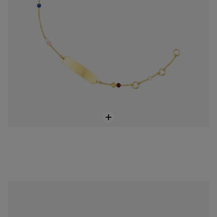
Bracciale placcato oro con perle coltivate TOUS Baby
499,00 €