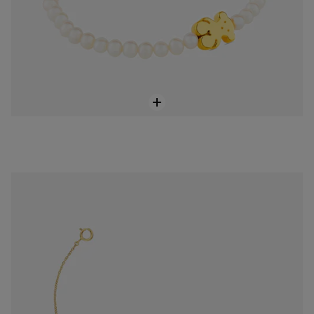
Bracciale placcato oro TOUS Baby
499,00 €