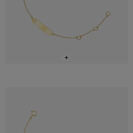
Personalizzabile
Bracciale placcato oro con pietre preziose TOUS Baby
499,00 €