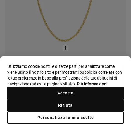
Utilizziamo cookie nostri e di terze parti per analizzare come
viene usato il nostro sito e per mostrarti pubblicità correlate con
le tue preferenze in base alla profilazione delle tue abitudini di
Choker in oro da 40 cm con maglie ovali TOUS Chain
navigazione (ad es. le pagine visitate).
Più informazioni
189,00 €
Accetta
Rifiuta
Personalizza le mie scelte