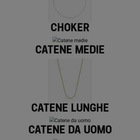
Choker
Catene medie
Catene lunghe
Catene da uomo