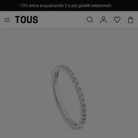
-15% extra acquistando 2 o più gioielli selezionati