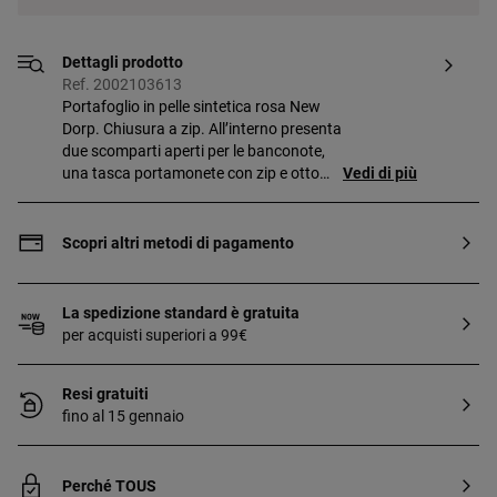
Dettagli prodotto
Ref. 2002103613
Portafoglio in pelle sintetica rosa New
Dorp. Chiusura a zip. All’interno presenta
due scomparti aperti per le banconote,
una tasca portamonete con zip e otto
Vedi di più
scomparti per le carte. Misure
(altezza x larghezza x profondità):
10 x 19,5 x 2,5 cm.
Scopri altri metodi di pagamento
La spedizione standard è gratuita
per acquisti superiori a 99€
Resi gratuiti
fino al 15 gennaio
Perché TOUS