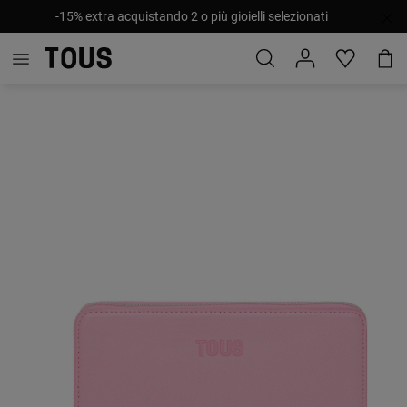
-15% extra acquistando 2 o più gioielli selezionati