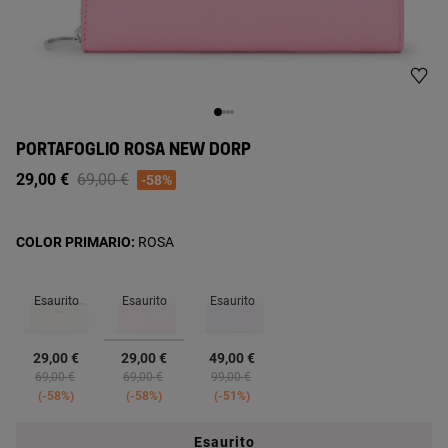
PORTAFOGLIO ROSA NEW DORP
Price reduced from
to
29,00 €
69,00 €
-58%
COLOR PRIMARIO:
ROSA
Esaurito
Esaurito
Esaurito
selezionato
29,00 €
29,00 €
49,00 €
Price reduced from
to
Price reduced from
to
Price reduced from
to
69,00 €
69,00 €
99,00 €
-58%
-58%
-51%
Esaurito