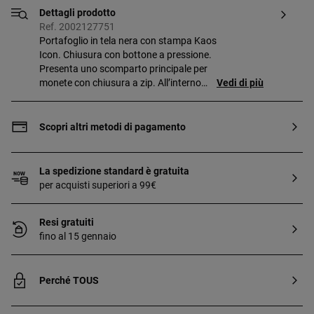
Dettagli prodotto
Ref. 2002127751
Portafoglio in tela nera con stampa Kaos
Icon. Chiusura con bottone a pressione.
Presenta uno scomparto principale per
monete con chiusura a zip. All’interno
Vedi di più
presenta otto scomparti per le carte e
due spazi per le banconote. Misure
(altezza x larghezza x profondità):
Scopri altri metodi di pagamento
8,5 x 14 x 2 cm.
La spedizione standard è gratuita
per acquisti superiori a 99€
Resi gratuiti
fino al 15 gennaio
Perché TOUS