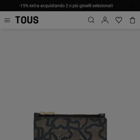
-15% extra acquistando 2 o più gioielli selezionati