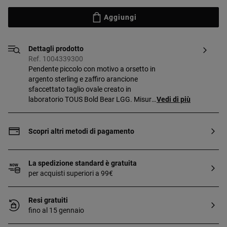
Aggiungi
Dettagli prodotto
Ref. 1004339300
Pendente piccolo con motivo a orsetto in
argento sterling e zaffiro arancione
sfaccettato taglio ovale creato in
laboratorio TOUS Bold Bear LGG. Misura
Vedi di più
del motivo: 16 mm. Questo articolo non
include la catena. Nota: Gioiello
realizzato con pietre preziose create in
Scopri altri metodi di pagamento
laboratorio.
La spedizione standard è gratuita
per acquisti superiori a 99€
Resi gratuiti
fino al 15 gennaio