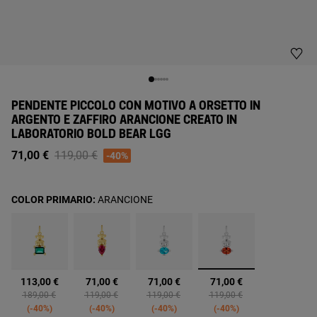
PENDENTE PICCOLO CON MOTIVO A ORSETTO IN
ARGENTO E ZAFFIRO ARANCIONE CREATO IN
LABORATORIO BOLD BEAR LGG
Price reduced from
to
71,00 €
119,00 €
-40%
COLOR PRIMARIO:
ARANCIONE
selezionato
113,00 €
71,00 €
71,00 €
71,00 €
Price reduced from
to
Price reduced from
to
Price reduced from
to
Price reduced from
to
189,00 €
119,00 €
119,00 €
119,00 €
-40%
-40%
-40%
-40%