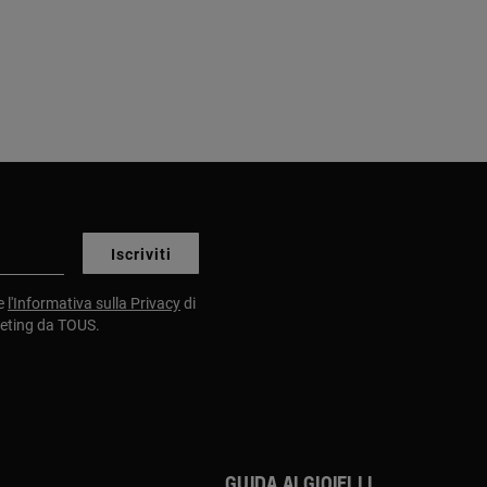
Iscriviti
e
l'Informativa sulla Privacy
di
keting da TOUS.
Guida ai gioielli