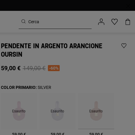
PENDENTE IN ARGENTO ARANCIONE
OURSIN
Price reduced from
to
59,00 €
149,00 €
-60%
COLOR PRIMARIO:
SILVER
Esaurito
Esaurito
Esaurito
selezionato
59,00 €
59,00 €
59,00 €