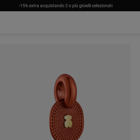
-15% extra acquistando 2 o più gioielli selezionati