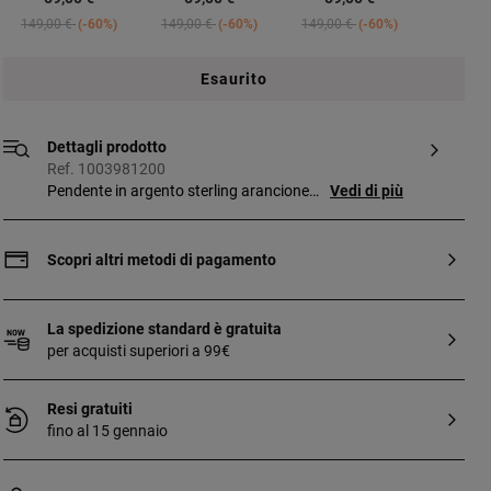
Price reduced from
to
Price reduced from
to
Price reduced from
to
149,00 €
-60%
149,00 €
-60%
149,00 €
-60%
Esaurito
Dettagli prodotto
Ref. 1003981200
Pendente in argento sterling arancione
Vedi di più
con un orsetto centrale in argento
placcato oro 18 kt TOUS Oursin. Misura
del pendente: 23 mm. Misura dell’orsetto:
Scopri altri metodi di pagamento
6 mm. Questo articolo non include la
catena. È realizzato in argento sterling
con una placcatura in oro da 18 a 23 kt di
La spedizione standard è gratuita
3 micron di spessore. Questa qualità
per acquisti superiori a 99€
garantisce al gioiello una maggiore durata
nel tempo.
Resi gratuiti
fino al 15 gennaio