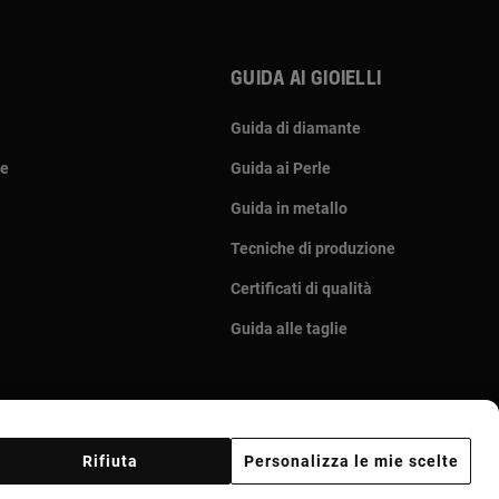
Guida ai gioielli
Guida di diamante
le
Guida ai Perle
Guida in metallo
Tecniche di produzione
Certificati di qualità
Guida alle taglie
Rifiuta
Personalizza le mie scelte