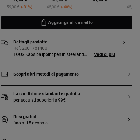
Price reduced from
to
Price reduced from
to
Price r
59,00 €
-31%
45,00 €
-40%
45,00 
Aggiungi al carrello
Dettagli prodotto
Ref. 2001781400
TOUS Kaos ballpoint pen in steel and
Vedi di più
lacquered in beige.
Scopri altri metodi di pagamento
La spedizione standard è gratuita
per acquisti superiori a 99€
Resi gratuiti
fino al 15 gennaio