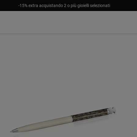
-15% extra acquistando 2 o più gioielli selezionati
Esaurito
27,00 €