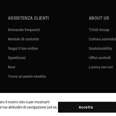
Assistenza clienti
About us
Domande frequenti
TOUS Group
Modulo di contatto
Cultura azienda
Segui il tuo ordine
Sustainability
Spedizioni
Uffici centrali
Resi
Lavora con noi
Trova un punto vendita
to il nostro sito e per mostrarti
le tue abitudini di navigazione (ad es.
Accetta
Paese e valuta:
Italia / Euro