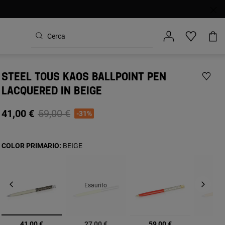
STEEL TOUS KAOS BALLPOINT PEN
LACQUERED IN BEIGE
Price reduced from
to
41,00 €
59,00 €
-31%
COLOR PRIMARIO:
BEIGE
Esaurito
Esau
selezionato
41,00 €
27,00 €
59,00 €
27,