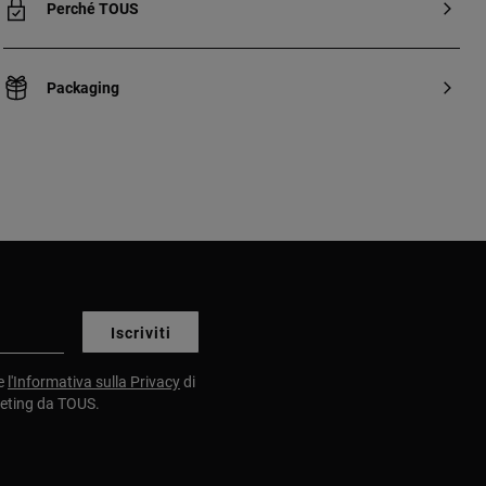
Perché TOUS
Packaging
Iscriviti
e
l'Informativa sulla Privacy
di
keting da TOUS.