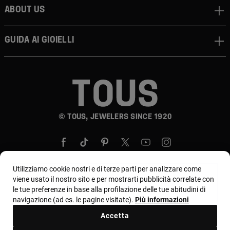
About us
Guida ai gioielli
© TOUS, JEWELERS SINCE 1920
Utilizziamo cookie nostri e di terze parti per analizzare come
viene usato il nostro sito e per mostrarti pubblicità correlate con
le tue preferenze in base alla profilazione delle tue abitudini di
Paese e valuta:
Italia / Euro
navigazione (ad es. le pagine visitate).
Più informazioni
Accetta
Termini e condizioni