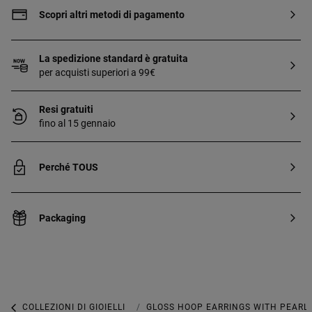
them. Production technique: Casting.
Scopri altri metodi di pagamento
La spedizione standard è gratuita
per acquisti superiori a 99€
Resi gratuiti
fino al 15 gennaio
Perché TOUS
Packaging
COLLEZIONI DI GIOIELLI
COLLEZIONE GLOSS
GLOSS HOOP EARRINGS WITH PEARL