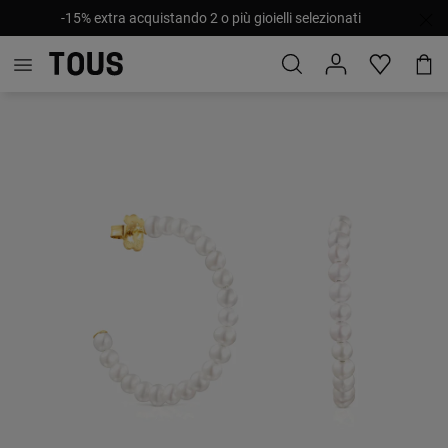
-15% extra acquistando 2 o più gioielli selezionati