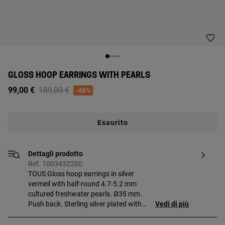
GLOSS HOOP EARRINGS WITH PEARLS
Price reduced from
to
99,00 €
189,00 €
-48%
Esaurito
Dettagli prodotto
Ref. 1003432200
TOUS Gloss hoop earrings in silver
vermeil with half-round 4.7-5.2 mm
cultured freshwater pearls. Ø35 mm.
Push back. Sterling silver plated with
Vedi di più
18kt gold with a thickness of 3 to 5
microns and with no other metal between