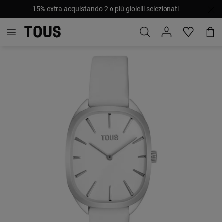
-15% extra acquistando 2 o più gioielli selezionati