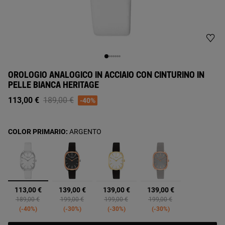
OROLOGIO ANALOGICO IN ACCIAIO CON CINTURINO IN
PELLE BIANCA HERITAGE
Price reduced from
to
113,00 €
189,00 €
-40%
COLOR PRIMARIO:
ARGENTO
selezionato
113,00 €
139,00 €
139,00 €
139,00 €
Price reduced from
to
Price reduced from
to
Price reduced from
to
Price reduced from
to
189,00 €
199,00 €
199,00 €
199,00 €
-40%
-30%
-30%
-30%