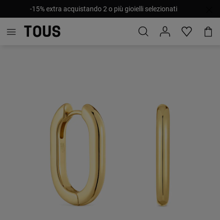
-15% extra acquistando 2 o più gioielli selezionati