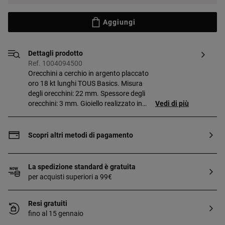
Aggiungi
Dettagli prodotto
Ref. 1004094500
Orecchini a cerchio in argento placcato
oro 18 kt lunghi TOUS Basics. Misura
degli orecchini: 22 mm. Spessore degli
orecchini: 3 mm. Gioiello realizzato in
Vedi di più
argento sterling con una placcatura in
oro da 18 a 23 kt di 3 micron di spessore.
Questa qualità garantisce al gioiello una
Scopri altri metodi di pagamento
maggiore durata nel tempo.
La spedizione standard è gratuita
per acquisti superiori a 99€
Resi gratuiti
fino al 15 gennaio