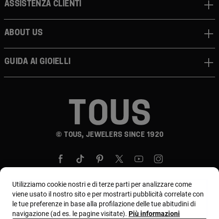
Assistenza clienti
About us
Guida ai gioielli
© TOUS, JEWELERS SINCE 1920
Utilizziamo cookie nostri e di terze parti per analizzare come
viene usato il nostro sito e per mostrarti pubblicità correlate con
le tue preferenze in base alla profilazione delle tue abitudini di
Paese e valuta:
Italia / Euro
navigazione (ad es. le pagine visitate).
Più informazioni