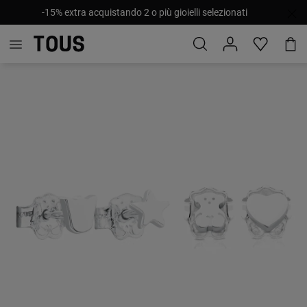
-15% extra acquistando 2 o più gioielli selezionati