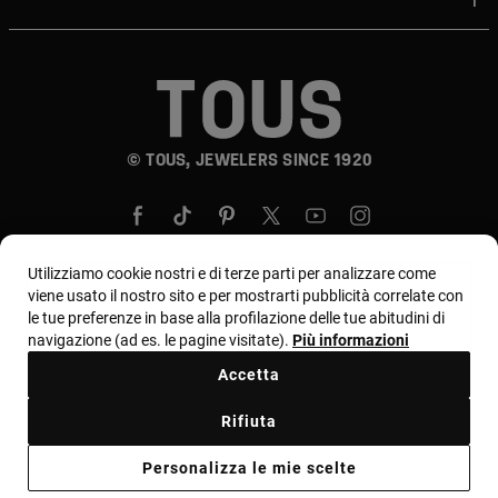
© TOUS, JEWELERS SINCE 1920
Utilizziamo cookie nostri e di terze parti per analizzare come
viene usato il nostro sito e per mostrarti pubblicità correlate con
le tue preferenze in base alla profilazione delle tue abitudini di
Paese e valuta:
Italia / Euro
navigazione (ad es. le pagine visitate).
Più informazioni
Accetta
Termini e condizioni
Rifiuta
Termini di utilizzo e informativa sulla privacy
Personalizza le mie scelte
Informativa sui cookie
Avviso legale
Codice etico