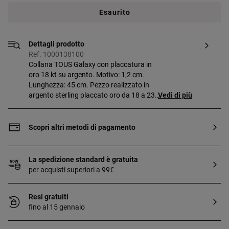
Esaurito
Dettagli prodotto
Ref. 1000138100
Collana TOUS Galaxy con placcatura in
oro 18 kt su argento. Motivo: 1,2 cm.
Lunghezza: 45 cm. Pezzo realizzato in
argento sterling placcato oro da 18 a 23
Vedi di più
kt e spessore 3 micron. Questa qualità
garantisce una maggiore durata del
gioiello.
Scopri altri metodi di pagamento
La spedizione standard è gratuita
per acquisti superiori a 99€
Resi gratuiti
fino al 15 gennaio