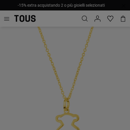
-15% extra acquistando 2 o più gioielli selezionati