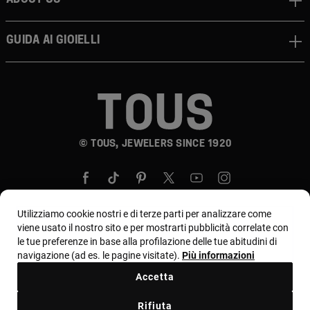
Guida ai gioielli
© TOUS, JEWELERS SINCE 1920
Utilizziamo cookie nostri e di terze parti per analizzare come
viene usato il nostro sito e per mostrarti pubblicità correlate con
le tue preferenze in base alla profilazione delle tue abitudini di
Paese e valuta:
Italia / Euro
navigazione (ad es. le pagine visitate).
Più informazioni
Accetta
Termini e condizioni
Rifiuta