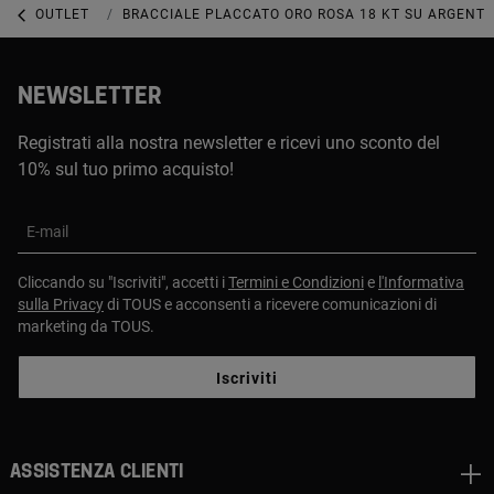
OUTLET
OUTLET GIOIELLI
BRACCIALE PLACCATO ORO ROSA 18 KT SU ARGENT
NEWSLETTER
Registrati alla nostra newsletter e ricevi uno sconto del
10% sul tuo primo acquisto!
E-mail
Cliccando su "Iscriviti", accetti i
Termini e Condizioni
e
l'Informativa
sulla Privacy
di TOUS e acconsenti a ricevere comunicazioni di
marketing da TOUS.
Iscriviti
Assistenza clienti