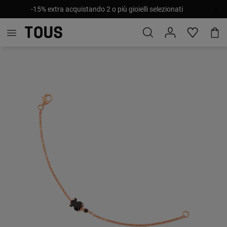
-15% extra acquistando 2 o più gioielli selezionati