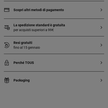
kt e spessore 3 micron. Questa qualità
garantisce una maggiore durata del
Scopri altri metodi di pagamento
gioiello.
La spedizione standard è gratuita
per acquisti superiori a 99€
Resi gratuiti
fino al 15 gennaio
Perché TOUS
Packaging