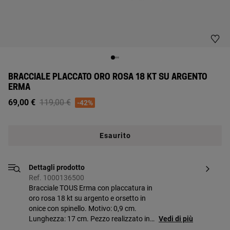
BRACCIALE PLACCATO ORO ROSA 18 KT SU ARGENTO
ERMA
Price reduced from
to
69,00 €
119,00 €
-42%
Esaurito
Dettagli prodotto
Ref. 1000136500
Bracciale TOUS Erma con placcatura in
oro rosa 18 kt su argento e orsetto in
onice con spinello. Motivo: 0,9 cm.
Lunghezza: 17 cm. Pezzo realizzato in
Vedi di più
argento sterling placcato oro da 18 a 23