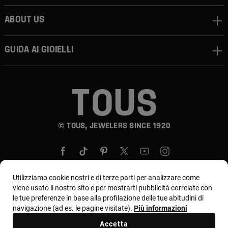
About us
Guida ai gioielli
© TOUS, JEWELERS SINCE 1920
Utilizziamo cookie nostri e di terze parti per analizzare come
viene usato il nostro sito e per mostrarti pubblicità correlate con
le tue preferenze in base alla profilazione delle tue abitudini di
Paese e valuta:
Italia / Euro
navigazione (ad es. le pagine visitate).
Più informazioni
Accetta