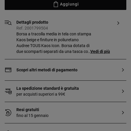
Aggiungi
Dettagli prodotto
Ref. 2001799504
Borsa a tracolla media in tela con stampa
Kaos beige e finiture in poliuretano
Audree TOUS Kaos Icon. Borsa dotata di
due scomparti separati da una tasca con
Vedi di più
zip e una tasca esterna aperta sul
davanti. Chiusura con patta e due
bottoni magnetici. Cinghia a spalla a
Scopri altri metodi di pagamento
catena fissa e tracolla regolabile
rimovibile. Misure
(altezza x larghezza x profondità):
La spedizione standard è gratuita
20 x 25 x 12 cm.
per acquisti superiori a 99€
Resi gratuiti
fino al 15 gennaio