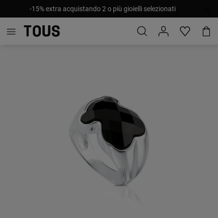
-15% extra acquistando 2 o più gioielli selezionati