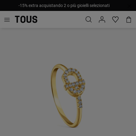
-15% extra acquistando 2 o più gioielli selezionati